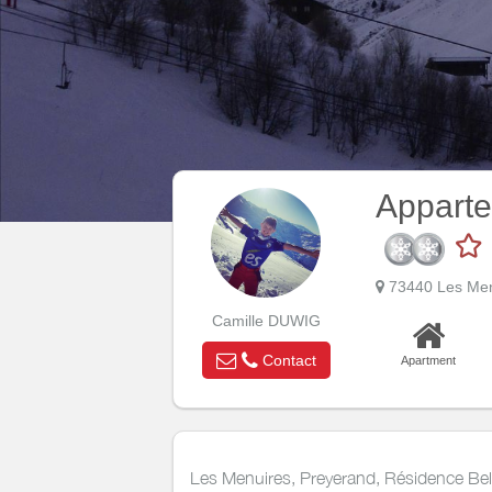
Apparte
73440 Les Men
Camille DUWIG
Contact
Apartment
Les Menuires, Preyerand, Résidence Bel