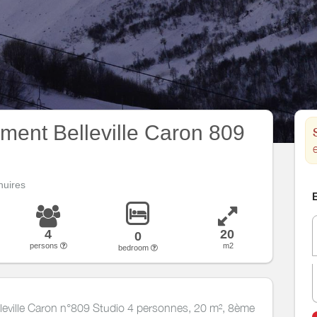
ment Belleville Caron 809
uires
E
4
20
0
persons
m2
bedroom
leville Caron n°809 Studio 4 personnes, 20 m², 8ème