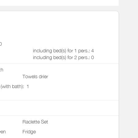
0
including bed(s) for 1 pers.: 4
including bed(s) for 2 pers.: 0
th
Towels drier
 (with bath):
1
Raclette Set
ven
Fridge