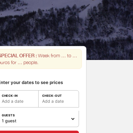
SPECIAL OFFER :
Week from … to …
euros for … people.
nter your dates to see prices
CHECK-IN
CHECK-OUT
Add a date
Add a date
GUESTS
1 guest