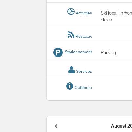
Ski local, in fron
Activities
slope
Réseaux
P
Stationnement
Parking
Services
Outdoors
August 2