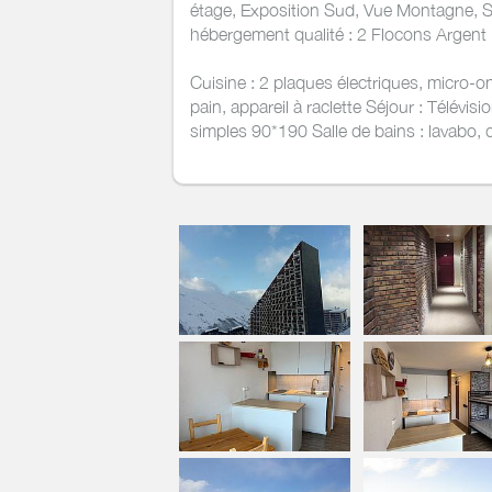
étage, Exposition Sud, Vue Montagne, S
hébergement qualité : 2 Flocons Argent
Cuisine : 2 plaques électriques, micro-onde
pain, appareil à raclette Séjour : Télévis
simples 90*190 Salle de bains : lavabo,